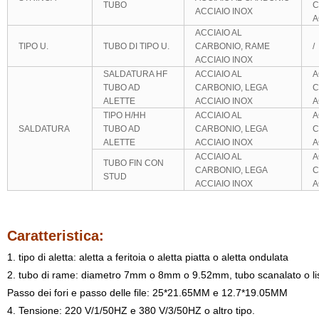
TUBO
C
ACCIAIO INOX
A
ACCIAIO AL
TIPO U.
TUBO DI TIPO U.
CARBONIO, RAME
/
ACCIAIO INOX
SALDATURA HF
ACCIAIO AL
A
TUBO AD
CARBONIO, LEGA
C
ALETTE
ACCIAIO INOX
A
TIPO H/HH
ACCIAIO AL
A
SALDATURA
TUBO AD
CARBONIO, LEGA
C
ALETTE
ACCIAIO INOX
A
ACCIAIO AL
A
TUBO FIN CON
CARBONIO, LEGA
C
STUD
ACCIAIO INOX
A
Caratteristica:
1. tipo di aletta: aletta a feritoia o aletta piatta o aletta ondulata
2. tubo di rame: diametro 7mm o 8mm o 9.52mm, tubo scanalato o li
Passo dei fori e passo delle file: 25*21.65MM e 12.7*19.05MM
4. Tensione: 220 V/1/50HZ e 380 V/3/50HZ o altro tipo.