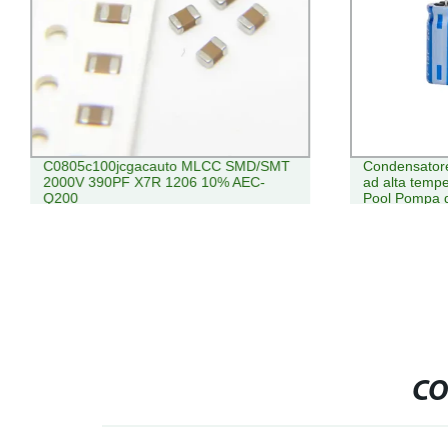
C0805c100jcgacauto MLCC SMD/SMT
Condensatore
2000V 390PF X7R 1206 10% AEC-
ad alta tempe
Q200
Pool Pompa d
CO