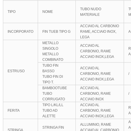
TUBO NUDO
T
TIPO
NOME
MATERIALE
M
ACCIAIO AL CARBONIO
INCORPORATO
FIN TUEB TIPO G
RAME, ACCIAIO INOX,
A
LEGA
METALLO
ACCIAIO AL
SINGOLO
R
CARBONIO, RAME
METALLO
A
ACCIAIO INOX,LEGA
COMBINATO
TUBO FIN
ACCIAIO AL
ESTRUSO
BASSO
CARBONIO, RAME
/
TUBO FIN DI
ACCIAIO INOX,LEGA
TIPO T.
BAMBOOTUBE
ACCIAIO AL
TUBO
CARBONIO, RAME
/
CORRUGATO
ACCIAIO INOX
TIPO L/KL/LL
ACCIAIO AL
R
FERITA
TUBO AD
CARBONIO, RAME
A
ALETTE
ACCIAIO INOX,LEGA
A
ALLUMINIO, RAME
STRINGA FIN
A
STRINGA
ACCIAIO AL CARBONIO