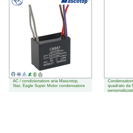
Condensatore a impulsi con filtro c.c.
Prezzo di fab
quadrato da 500 UF 1000 VDC
ibrido spray 
personalizzato in fabbrica
lucentezza Ri
l&prime;uso in
alluminio