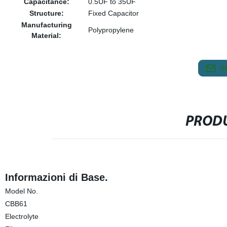
Capacitance:
0.5UF to 35UF
Structure:
Fixed Capacitor
Manufacturing
Polypropylene
Material:
S
PRODU
Informazioni di Base.
Model No.
CBB61
Electrolyte