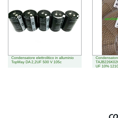
Condensatore elettrolitico in alluminio
Condensatore 
TopMay DA 2,2UF 500 V 105c
TAJB226K020
UF 10% 121
CO