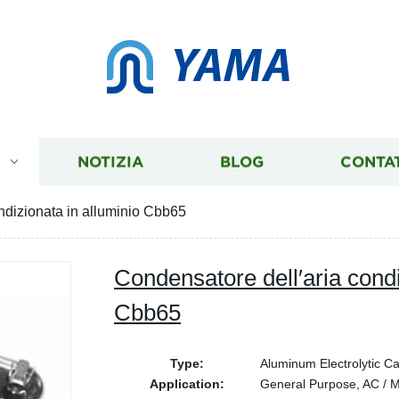
YAMA
I
NOTIZIA
BLOG
CONTA
ndizionata in alluminio Cbb65
Condensatore dell′aria condi
Cbb65
Type:
Aluminum Electrolytic Ca
Application:
General Purpose, AC / Mo