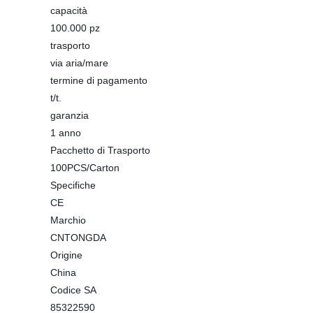
capacità
100.000 pz
trasporto
via aria/mare
termine di pagamento
t/t.
garanzia
1 anno
Pacchetto di Trasporto
100PCS/Carton
Specifiche
CE
Marchio
CNTONGDA
Origine
China
Codice SA
85322590