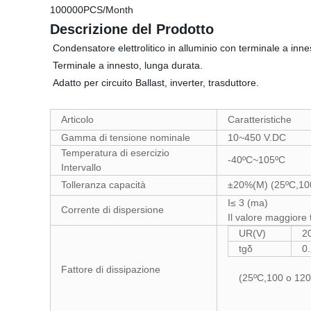
100000PCS/Month
Descrizione del Prodotto
Condensatore elettrolitico in alluminio con terminale a in
Terminale a innesto, lunga dura
Adatto per circuito Ballast, inverter, trasduttore.
Articolo
Caratteristiche
Gamma di tensione nominale
10~450 V.DC
Temperatura di esercizio
-40ºC~105ºC
Intervallo
Tolleranza capacità
±20%(M) (25ºC,10
I≤ 3 (ma)
Corrente di dispersione
Il valore maggiore 
UR(V)
2
tgδ
0
Fattore di dissipazione
(25ºC,100 o 120