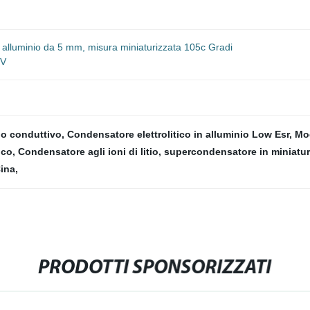
 alluminio da 5 mm, misura miniaturizzata 105c Gradi
5V
ido conduttivo
,
Condensatore elettrolitico in alluminio Low Esr
,
Mod
ico
,
Condensatore agli ioni di litio
,
supercondensatore in miniatu
Cina
,
PRODOTTI SPONSORIZZATI