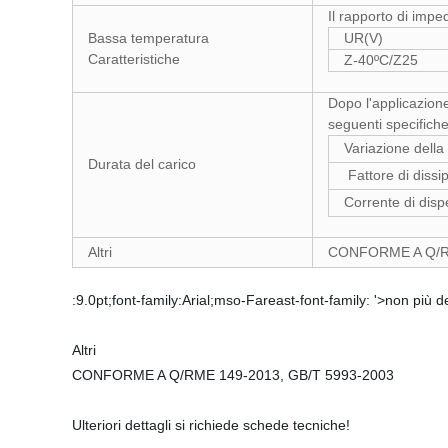
Il rapporto di impe
Bassa temperatura
UR(V)
Caratteristiche
Z-40ºC/Z25
Dopo l'applicazion
seguenti specifiche
Variazione della
Durata del carico
Fattore di dissi
Corrente di disp
Altri
CONFORME A Q/RM
:9.0pt;font-family:Arial;mso-Fareast-font-family: '>non più de
Altri
CONFORME A Q/RME 149-2013, GB/T 5993-2003
Ulteriori dettagli si richiede schede tecniche!