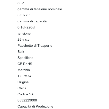
85 c.
gamma di tensione nominale
6.3 v c.c.
gamma di capacità
0,1uf-220uf
tensione
25 v c.c.
Pacchetto di Trasporto
Bulk
Specifiche
CE RoHS
Marchio
TOPMAY
Origine
China
Codice SA
8532229000
Capacità di Produzione