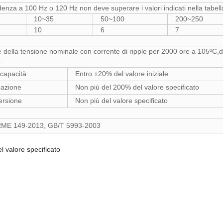
denza a 100 Hz o 120 Hz non deve superare i valori indicati nella tabel
10~35
50~100
200~250
10
6
7
e della tensione nominale con corrente di ripple per 2000 ore a 105ºC,
.
 capacità
Entro ±20% del valore iniziale
pazione
Non più del 200% del valore specificato
ersione
Non più del valore specificato
E 149-2013, GB/T 5993-2003
l valore specificato