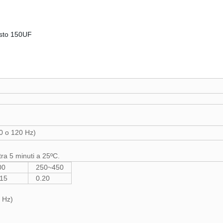
nesto 150UF
ta.
0 o 120 Hz)
tra 5 minuti a 25ºC.
00
250~450
.15
0.20
 Hz)