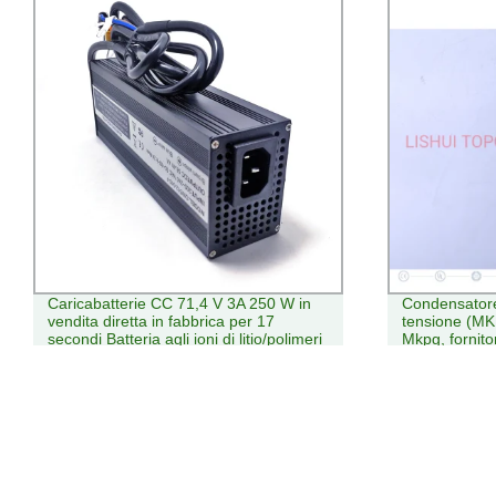
Condensatore di potenza shunt a bassa
Moduli batte
tensione (MKPG) con autoriestimento
Maxwell da 48 
Mkpg, fornitore per la Cina