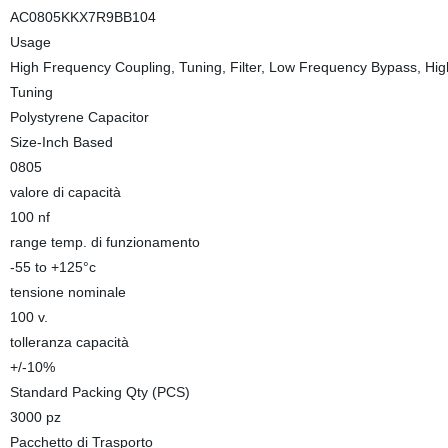
AC0805KKX7R9BB104
Usage
High Frequency Coupling, Tuning, Filter, Low Frequency Bypass, H
Tuning
Polystyrene Capacitor
Size-Inch Based
0805
valore di capacità
100 nf
range temp. di funzionamento
-55 to +125°c
tensione nominale
100 v.
tolleranza capacità
+/-10%
Standard Packing Qty (PCS)
3000 pz
Pacchetto di Trasporto