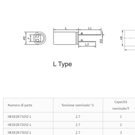
Capacità
Numero di parte
Tensione nominale/ V.
nominale/F
HESR2R7105Z-L
2.7
1
HESR2R7205Z-L
2.7
2
HESR2R7305Z-L
2.7
3