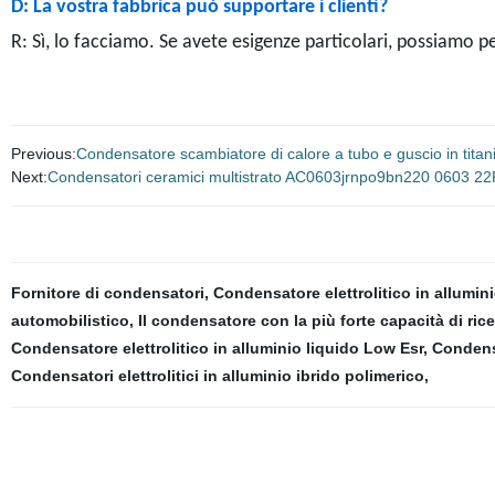
D: La vostra fabbrica può supportare i clienti?
R: Sì, lo facciamo. Se avete esigenze particolari, possiamo pe
Previous:
Condensatore scambiatore di calore a tubo e guscio in titani
Next:
Condensatori ceramici multistrato AC0603jrnpo9bn220 0603 22P
Fornitore di condensatori
,
Condensatore elettrolitico in alluminio
automobilistico
,
Il condensatore con la più forte capacità di ric
Condensatore elettrolitico in alluminio liquido Low Esr
,
Condensa
Condensatori elettrolitici in alluminio ibrido polimerico
,