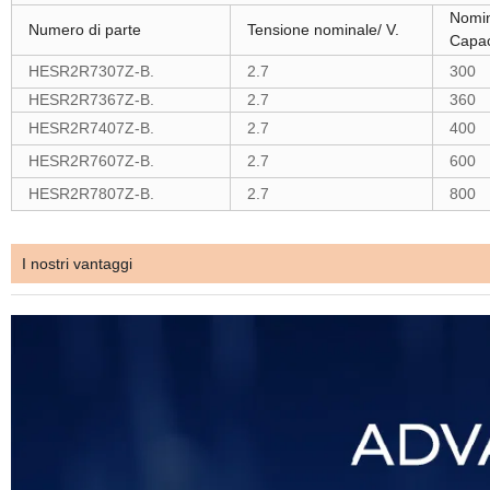
Nomi
Numero di parte
Tensione nominale/ V.
Capac
HESR2R7307Z-B.
2.7
300
HESR2R7367Z-B.
2.7
360
HESR2R7407Z-B.
2.7
400
HESR2R7607Z-B.
2.7
600
HESR2R7807Z-B.
2.7
800
I nostri vantaggi