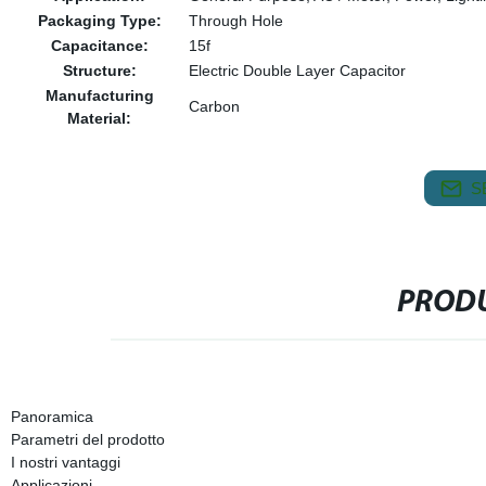
Packaging Type:
Through Hole
Capacitance:
15f
Structure:
Electric Double Layer Capacitor
Manufacturing
Carbon
Material:
S
PRODU
Panoramica
Parametri del prodotto
I nostri vantaggi
Applicazioni