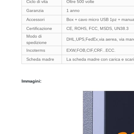
Ciclo di vita
Oltre 500 volte
Garanzia
1 anno
Accessori
Box + cavo micro USB 1pz + manua
Certificazione
CE, ROHS, FCC, MSDS, UN38.3
Modo di
DHL,UPS,FedEx,via aerea, via mar
spedizione
Incoterms
EXW,FOB,CIF,CRF...ECC.
Scheda madre
La scheda madre con carica e scarica
Immagini: