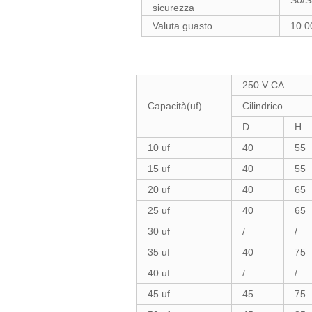
sicurezza
Valuta guasto
10.0
250 V CA
Capacità(uf)
Cilindrico
D
H
10 uf
40
55
15 uf
40
55
20 uf
40
65
25 uf
40
65
30 uf
/
/
35 uf
40
75
40 uf
/
/
45 uf
45
75