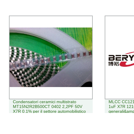
MLCC CC1210KKX7R0BB105 100 V
Termostato in
1uF X7R 1210 10% per impieghi
temperatura 
generali&amp; Condensatore
SMT/SMD ad alto valore Yageo