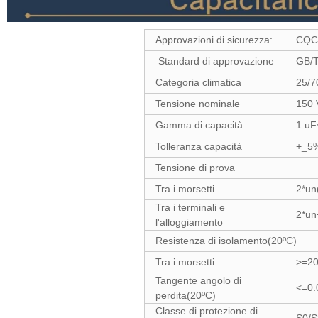
Approvazioni di sicurezza:
CQC
Standard di approvazione
GB/T
Categoria climatica
25/7
Tensione nominale
150 
Gamma di capacità
1 uF
Tolleranza capacità
+_5%
Tensione di prova
Tra i morsetti
2*un
Tra i terminali e
2*un
l'alloggiamento
Resistenza di isolamento(20ºC)
Tra i morsetti
>=20
Tangente angolo di
<=0.
perdita(20ºC)
Classe di protezione di
S0/S