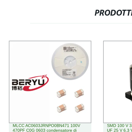
PRODOTTI
MLCC AC0603JRNPO0BN471 100V
SMD 100 V 3
470PF C0G 0603 condensatore di
UF 25 V 6,3