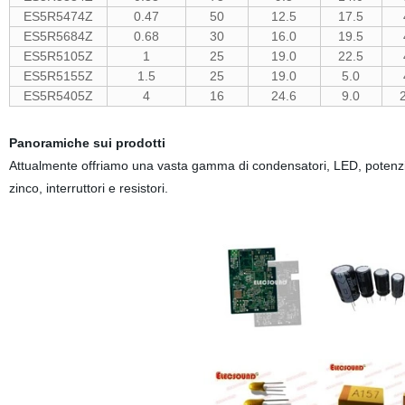
ES5R5474Z
0.47
50
12.5
17.5
ES5R5684Z
0.68
30
16.0
19.5
ES5R5105Z
1
25
19.0
22.5
ES5R5155Z
1.5
25
19.0
5.0
ES5R5405Z
4
16
24.6
9.0
Panoramiche sui prodotti
Attualmente offriamo una vasta gamma di condensatori, LED, potenziom
zinco, interruttori e resistori.