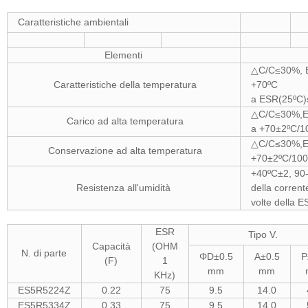
Caratteristiche ambientali
Elementi
△C/C≤30%, E
Caratteristiche della temperatura
+70ºC △C/
a ESR(25ºC)s
△C/C≤30%,ESR
Carico ad alta temperatura
a +70±2ºC/10
△C/C≤30%,ESR
Conservazione ad alta temperatura
+70±2ºC/1000
+40ºC±2, 90
Resistenza all'umidità
della corrent
volte della E
ESR
Tipo V.
Capacità
(OHM
N. di parte
ΦD±0.5
A±0.5
P
(F)
1
mm
mm
KHz)
ES5R5224Z
0.22
75
9.5
14.0
ES5R5334Z
0.33
75
9.5
14.0