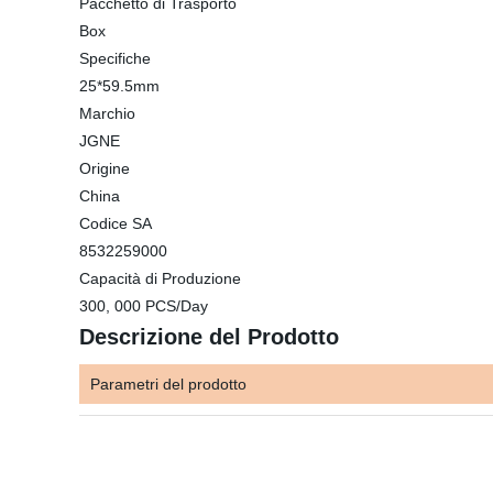
Pacchetto di Trasporto
Box
Specifiche
25*59.5mm
Marchio
JGNE
Origine
China
Codice SA
8532259000
Capacità di Produzione
300, 000 PCS/Day
Descrizione del Prodotto
Parametri del prodotto