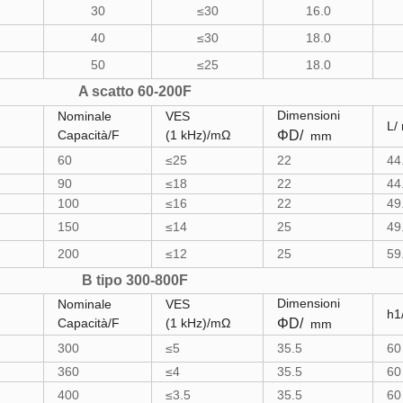
30
≤30
16.0
40
≤30
18.0
50
≤25
18.0
A scatto 60-200F
Dimensioni
Nominale
VES
L/
Capacità/F
(1 kHz)/mΩ
ΦD/
mm
60
≤25
22
44
90
≤18
22
44
100
≤16
22
49
150
≤14
25
49
200
≤12
25
59
B tipo 300-800F
Dimensioni
Nominale
VES
h1
Capacità/F
(1 kHz)/mΩ
ΦD/
mm
300
≤5
35.5
60
360
≤4
35.5
60
400
≤3.5
35.5
60