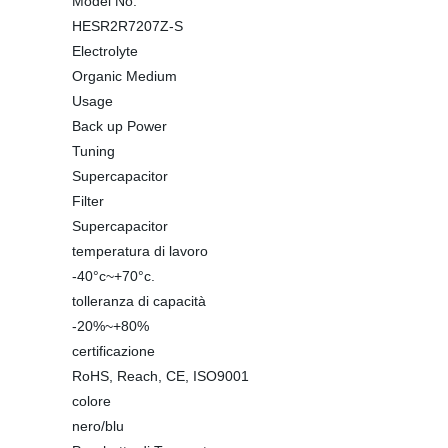
Model No.
HESR2R7207Z-S
Electrolyte
Organic Medium
Usage
Back up Power
Tuning
Supercapacitor
Filter
Supercapacitor
temperatura di lavoro
-40°c~+70°c.
tolleranza di capacità
-20%~+80%
certificazione
RoHS, Reach, CE, ISO9001
colore
nero/blu