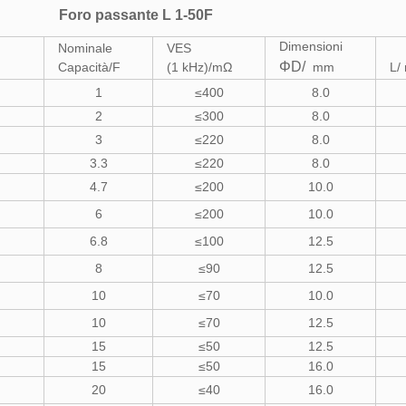
Foro passante L 1-50F
Dimensioni
Nominale
VES
ΦD/
Capacità/F
(1 kHz)/mΩ
mm
L/
1
≤400
8.0
2
≤300
8.0
3
≤220
8.0
3.3
≤220
8.0
4.7
≤200
10.0
6
≤200
10.0
6.8
≤100
12.5
8
≤90
12.5
10
≤70
10.0
10
≤70
12.5
15
≤50
12.5
15
≤50
16.0
20
≤40
16.0