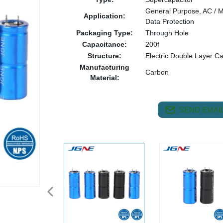
General Purpose, AC / Mo
Application:
Data Protection
Packaging Type:
Through Hole
Capacitance:
200f
Structure:
Electric Double Layer Ca
Manufacturing
Carbon
Material:
SEND EMAIL