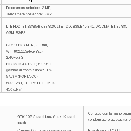
*1
Fotocamera anteriore: 2 MP,
Telecamera posteriore: 5 MP
LTE FDD: B1/B3/B5/B7/B8/B20; LTE TDD: B38/B40/B41; WCDMA: B1/B5/B8;
GSM: B3/B8
GPS U-Blox M7N,bei Dou,
WIFI 802.11(a/b/g/n/ac)
2,4G+5,8G
Bluetooth 4.0 (BLE) classe 1
gamma di trasmissione:10 m.
5 V/3 A (PORTA CC)
800*1280,10.1 IPS LCD, 16:10
450 cd/
m²
Contatto con la mano bagna
GT9110P, 5 punti touch/max 10 punti
condensatore attivo/passiv
touch
Corning Gorilla terza generazione
Rivestimento AG+AF ,