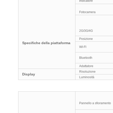
Indicatore
Fotocamera
2G/3G/4G
Posizione
Specifiche della piattaforma
WI-FI
Bluetooth
Adattatore
Risoluzione
Display
Luminosità
Pannello a sfioramento