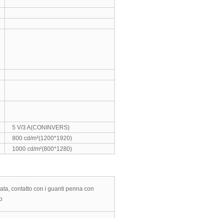
5 V/3 A(CONINVERS)
800 cd/m²(1200*1920)
1000 cd/
m²
(800*1280)
ta, contatto con i guanti penna con
o