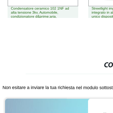
Streetlight impermeabile IP65 24V50ah
Cilindro di a
integrato in alluminio per esterni in un
4,7f condensa
unico dispositivo Luce solare a LED per
spegnimento
strada
HVAC
CO
Non esitare a inviare la tua richiesta nel modulo sotto